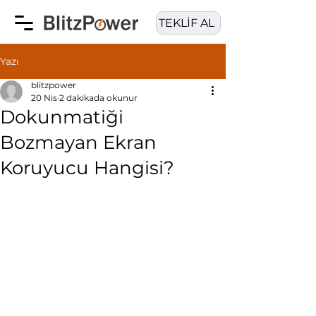
TEKLİF AL
Yazı
blitzpower
20 Nis
2 dakikada okunur
Dokunmatiği
Bozmayan Ekran
Koruyucu Hangisi?