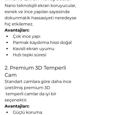
Nano teknolojili ekran koruyucular, 
esnek ve ince yapıları sayesinde 
dokunmatik hassasiyeti neredeyse 
hiç etkilemez.
Avantajları:
Çok ince yapı
Parmak kaydırma hissi doğal
Kavisli ekran uyumu
Hızlı tepki süresi
2. Premium 3D Temperli 
Cam
Standart camlara göre daha ince 
üretilmiş premium 3D
 temperli camlar da iyi bir 
seçenektir.
Avantajları:
Güçlü koruma