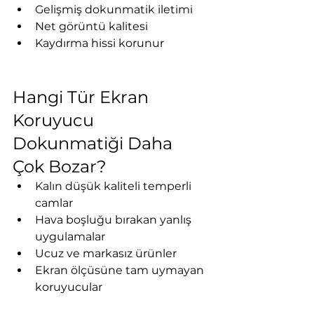
Gelişmiş dokunmatik iletimi
Net görüntü kalitesi
Kaydırma hissi korunur
Hangi Tür Ekran 
Koruyucu 
Dokunmatiği Daha 
Çok Bozar?
Kalın düşük kaliteli temperli 
camlar
Hava boşluğu bırakan yanlış 
uygulamalar
Ucuz ve markasız ürünler
Ekran ölçüsüne tam uymayan 
koruyucular